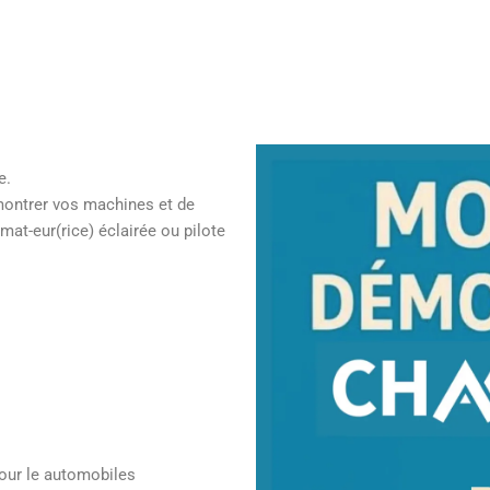
e.
e montrer vos machines et de
t-eur(rice) éclairée ou pilote
our le automobiles