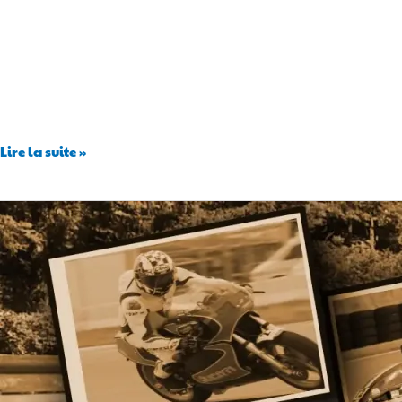
Lire la suite »
Inscrits
Montée
Historique