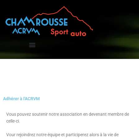
Aller
au
contenu
Adhérer à l'ACRVM
Vous pouvez soutenir notre association en devenant membre de
celle-ci.
Vour rejoindrez notre équipe et participerez alors à la vie de